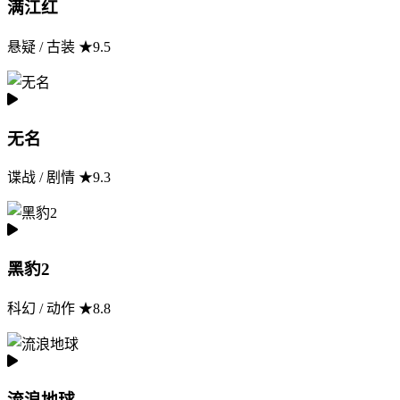
满江红
悬疑 / 古装 ★9.5
无名
谍战 / 剧情 ★9.3
黑豹2
科幻 / 动作 ★8.8
流浪地球