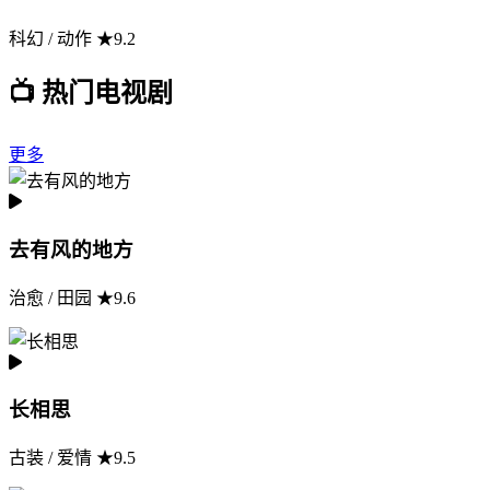
科幻 / 动作 ★9.2
📺 热门电视剧
更多
去有风的地方
治愈 / 田园 ★9.6
长相思
古装 / 爱情 ★9.5